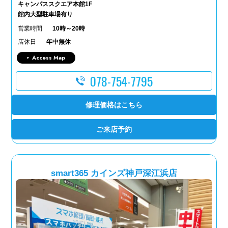
キャンパススクエア本館1F
館内大型駐車場有り
営業時間
10時～20時
店休日
年中無休
Access Map
078-754-7795
修理価格はこちら
ご来店予約
smart365 カインズ神戸深江浜店