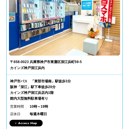
〒658-0023 兵庫県神戸市東灘区深江浜町59-5
カインズ神戸深江浜内
神戸市バス 「東部市場南」駅徒歩3分
阪神「深江」駅下車徒歩20分
カインズ神戸深江浜店内1階
館内大型無料駐車場有り
営業時間
10時～19時
店休日
毎週木曜日
Access Map