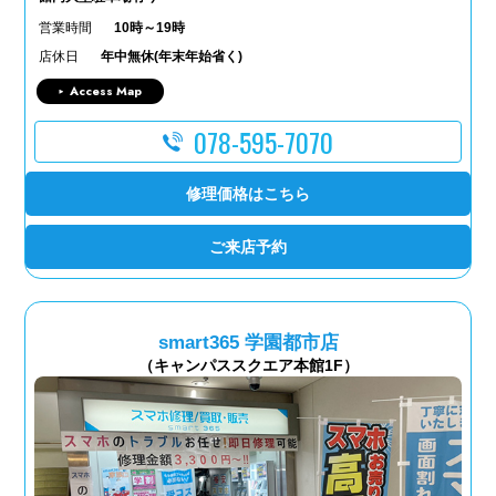
営業時間
10時～19時
店休日
年中無休(年末年始省く)
Access Map
078-595-7070
修理価格はこちら
ご来店予約
smart365 学園都市店
（キャンパススクエア本館1F）