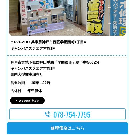
〒651-2103 兵庫県神戸市西区学園西町1丁目4
キャンパススクエア本館1F
神戸市営地下鉄西神山手線「学園都市」駅下車徒歩2分
キャンパススクエア本館1F
館内大型駐車場有り
営業時間
10時～20時
店休日
年中無休
Access Map
078-754-7795
修理価格はこちら