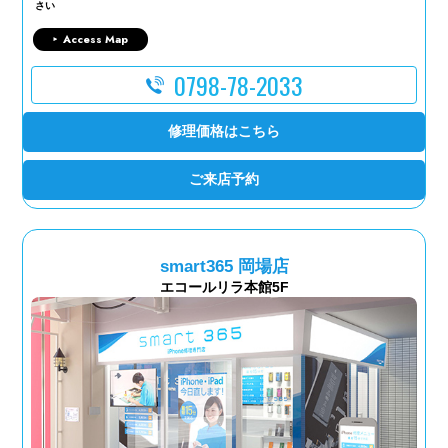
さい
Access Map
0798-78-2033
修理価格はこちら
ご来店予約
smart365 岡場店
エコールリラ本館5F