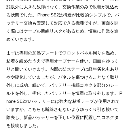
態以外に大きな故障はなく、交換作業のみで改善が見込め
る状態でした。iPhone SE2は構造が比較的シンプルで、バ
ッテリー交換も安定して対応できる機種ですが、画面を開
く際にはケーブル断線リスクがあるため、慎重に作業を進
めていきます。
まずは専用の加熱プレートでフロントパネル周りを温め、
粘着を緩めたうえで専用オープナーを使い、画面をゆっく
りと開いていきます。内部の防水テープは経年劣化もあり
やや硬化していましたが、パネルを傷つけることなく取り
外しに成功。続いて、バッテリー接続コネクタ部分のシー
ルドを外し、劣化したバッテリーを慎重に取り外します。iP
hone SE2のバッテリーには強力な粘着テープが使用されて
いますが、こちらも断線させないようゆっくり引き抜いて
除去し、新品バッテリーを正しい位置に配置してコネクタ
を接続しました。