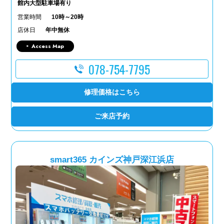
館内大型駐車場有り
営業時間
10時～20時
店休日
年中無休
Access Map
078-754-7795
修理価格はこちら
ご来店予約
smart365 カインズ神戸深江浜店