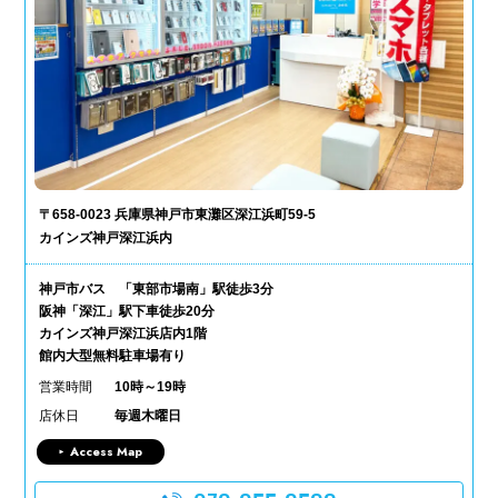
〒658-0023 兵庫県神戸市東灘区深江浜町59-5
カインズ神戸深江浜内
神戸市バス 「東部市場南」駅徒歩3分
阪神「深江」駅下車徒歩20分
カインズ神戸深江浜店内1階
館内大型無料駐車場有り
営業時間
10時～19時
店休日
毎週木曜日
Access Map