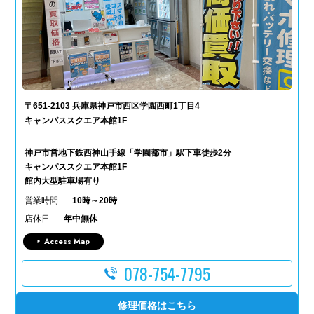
〒651-2103 兵庫県神戸市西区学園西町1丁目4
キャンパススクエア本館1F
神戸市営地下鉄西神山手線「学園都市」駅下車徒歩2分
キャンパススクエア本館1F
館内大型駐車場有り
営業時間
10時～20時
店休日
年中無休
Access Map
078-754-7795
修理価格はこちら