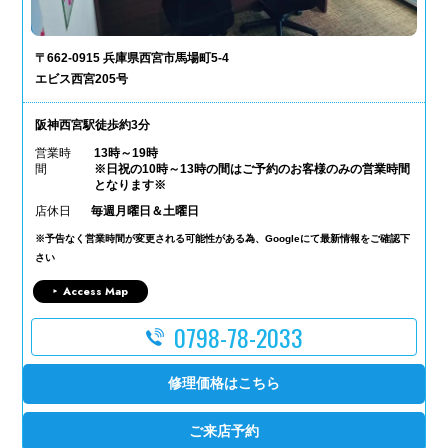
〒662-0915 兵庫県西宮市馬場町5-4
エビス西宮205号
阪神西宮駅徒歩約3分
営業時
13時～19時
間
※日祝の10時～13時の間はご予約のお客様のみの営業時間
となります※
店休日
毎週月曜日＆土曜日
※予告なく営業時間が変更される可能性がある為、Googleにて最新情報をご確認下
さい
Access Map
0798-78-2033
修理価格はこちら
ご来店予約