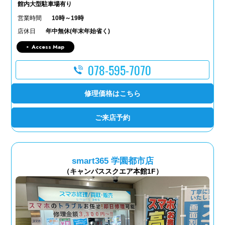
館内大型駐車場有り
営業時間
10時～19時
店休日
年中無休(年末年始省く)
Access Map
078-595-7070
修理価格はこちら
ご来店予約
smart365 学園都市店
（キャンパススクエア本館1F）