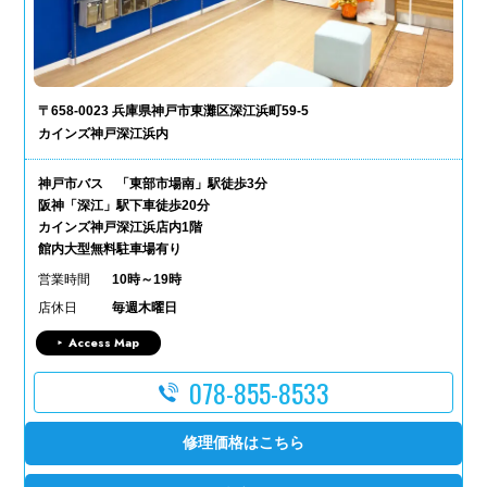
〒658-0023 兵庫県神戸市東灘区深江浜町59-5
カインズ神戸深江浜内
神戸市バス 「東部市場南」駅徒歩3分
阪神「深江」駅下車徒歩20分
カインズ神戸深江浜店内1階
館内大型無料駐車場有り
営業時間
10時～19時
店休日
毎週木曜日
Access Map
078-855-8533
修理価格はこちら