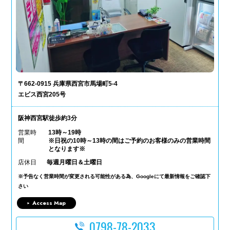
〒662-0915 兵庫県西宮市馬場町5-4
エビス西宮205号
阪神西宮駅徒歩約3分
営業時
13時～19時
間
※日祝の10時～13時の間はご予約のお客様のみの営業時間
となります※
店休日
毎週月曜日＆土曜日
※予告なく営業時間が変更される可能性がある為、Googleにて最新情報をご確認下
さい
Access Map
0798-78-2033