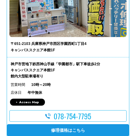
〒651-2103 兵庫県神戸市西区学園西町1丁目4
キャンパススクエア本館1F
神戸市営地下鉄西神山手線「学園都市」駅下車徒歩2分
キャンパススクエア本館1F
館内大型駐車場有り
営業時間
10時～20時
店休日
年中無休
Access Map
078-754-7795
修理価格はこちら