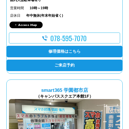
館内大型駐車場有り
営業時間
10時～19時
店休日
年中無休(年末年始省く)
Access Map
078-595-7070
修理価格はこちら
ご来店予約
smart365 学園都市店
（キャンパススクエア本館1F）