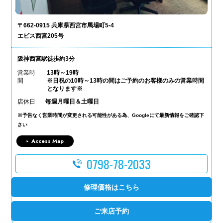
〒662-0915 兵庫県西宮市馬場町5-4
エビス西宮205号
阪神西宮駅徒歩約3分
営業時
13時～19時
間
※日祝の10時～13時の間はご予約のお客様のみの営業時間
となります※
店休日
毎週月曜日＆土曜日
※予告なく営業時間が変更される可能性がある為、Googleにて最新情報をご確認下
さい
Access Map
0798-78-2033
修理価格はこちら
ご来店予約