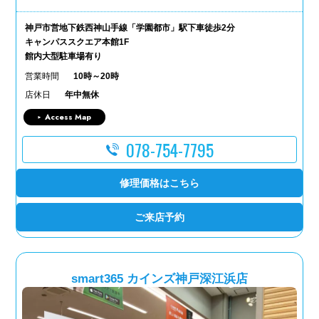
神戸市営地下鉄西神山手線「学園都市」駅下車徒歩2分
キャンパススクエア本館1F
館内大型駐車場有り
営業時間
10時～20時
店休日
年中無休
Access Map
078-754-7795
修理価格はこちら
ご来店予約
smart365 カインズ神戸深江浜店