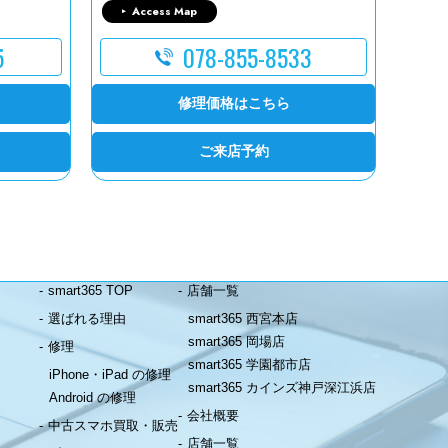
Access Map
5
078-855-8533
修理価格はこちら
ご来店予約
smart365 TOP
店舗一覧
選ばれる理由
smart365 西宮本店
smart365 岡場店
修理
smart365 学園都市店
iPhone・iPad の修理
smart365 カインズ神戸深江浜店
Android の修理
会社概要
中古スマホ買取・販売
店舗一覧