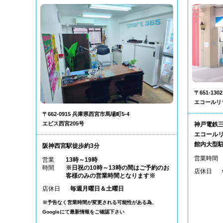
〒651-1
エコールリ
〒662-0915 兵庫県西宮市馬場町5-4
エビス西宮205号
神戸電鉄
エコールリ
館内大型
阪神西宮駅徒歩約3分
営業時間
営業
13時～19時
時間
※日祝の10時～13時の間はご予約のお
店休日
客様のみの営業時間となります※
店休日
毎週月曜日＆土曜日
※予告なく営業時間が変更される可能性がある為、
Googleにて最新情報をご確認下さい