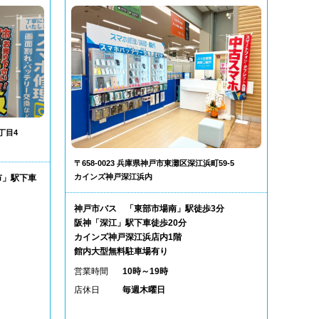
丁目4
〒658-0023 兵庫県神戸市東灘区深江浜町59-5
カインズ神戸深江浜内
市」駅下車
神戸市バス 「東部市場南」駅徒歩3分
阪神「深江」駅下車徒歩20分
カインズ神戸深江浜店内1階
館内大型無料駐車場有り
営業時間
10時～19時
店休日
毎週木曜日