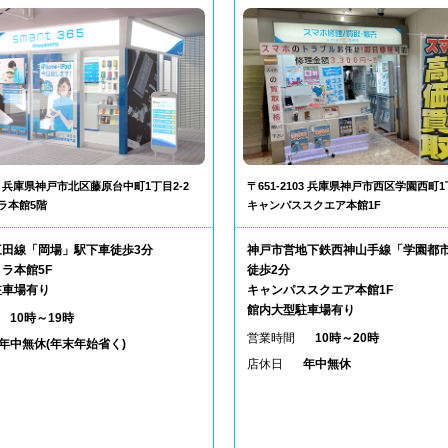
302 兵庫県神戸市北区藤原台中町1丁目2-2
〒651-2103 兵庫県神戸市西区学園西町1
ラ本館5階
キャンパススクエア本館1F
三田線「岡場」駅下車徒歩3分
神戸市営地下鉄西神山手線「学園都
ラ本館5F
徒歩2分
駐車場有り
キャンパススクエア本館1F
館内大型駐車場有り
10時～19時
営業時間
10時～20時
年中無休(年末年始省く)
店休日
年中無休