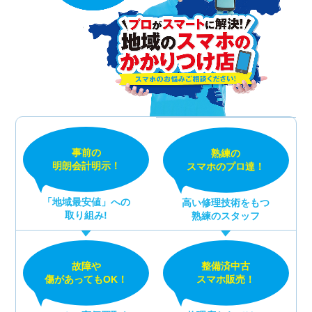
事前の
熟練の
明朗会計明示！
スマホのプロ達！
「地域最安値」への
高い修理技術をもつ
取り組み!
熟練のスタッフ
故障や
整備済中古
傷があってもOK！
スマホ販売！