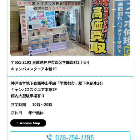
〒651-2103 兵庫県神戸市西区学園西町1丁目4
キャンパススクエア本館1F
神戸市営地下鉄西神山手線「学園都市」駅下車徒歩2分
キャンパススクエア本館1F
館内大型駐車場有り
営業時間
10時～20時
店休日
年中無休
Access Map
078-754-7795