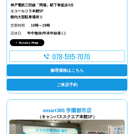
神戸電鉄三田線「岡場」駅下車徒歩3分
エコールリラ本館5F
館内大型駐車場有り
営業時間
10時～19時
店休日
年中無休(年末年始省く)
Access Map
078-595-7070
修理価格はこちら
ご来店予約
smart365 学園都市店
（キャンパススクエア本館1F）