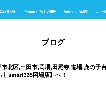
ばれる理由
iPhone・iPad の修理
Android の修理
スマホ
ブログ
戸市北区,三田市,岡場,田尾寺,道場,鹿の子台
〖smart365岡場店〗へ！