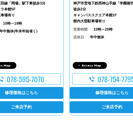
三田線「岡場」駅下車徒歩3分
神戸市営地下鉄西神山手線「学園都
ラ本館5F
徒歩2分
駐車場有り
キャンパススクエア本館1F
館内大型駐車場有り
10時～19時
営業時間
10時～20時
年中無休(年末年始省く)
店休日
年中無休
ss Map
Access Map
078-595-7070
078-754-779
修理価格はこちら
修理価格はこちら
ご来店予約
ご来店予約