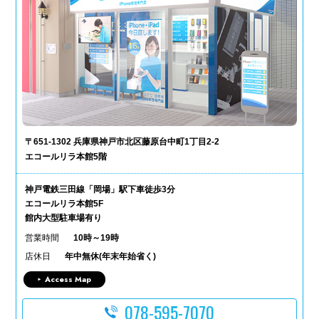
〒651-1302 兵庫県神戸市北区藤原台中町1丁目2-2
エコールリラ本館5階
神戸電鉄三田線「岡場」駅下車徒歩3分
エコールリラ本館5F
館内大型駐車場有り
営業時間
10時～19時
店休日
年中無休(年末年始省く)
Access Map
078-595-7070