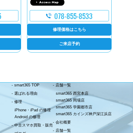
Access Map
5
078-855-8533
修理価格はこちら
ご来店予約
smart365 TOP
店舗一覧
選ばれる理由
smart365 西宮本店
smart365 岡場店
修理
smart365 学園都市店
iPhone・iPad の修理
smart365 カインズ神戸深江浜店
Android の修理
会社概要
中古スマホ買取・販売
店舗一覧