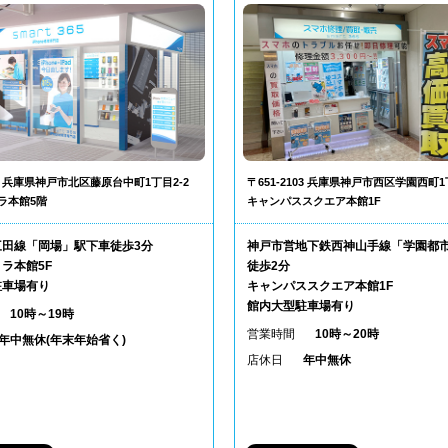
302 兵庫県神戸市北区藤原台中町1丁目2-2
〒651-2103 兵庫県神戸市西区学園西町1
ラ本館5階
キャンパススクエア本館1F
三田線「岡場」駅下車徒歩3分
神戸市営地下鉄西神山手線「学園都
ラ本館5F
徒歩2分
駐車場有り
キャンパススクエア本館1F
館内大型駐車場有り
10時～19時
営業時間
10時～20時
年中無休(年末年始省く)
店休日
年中無休