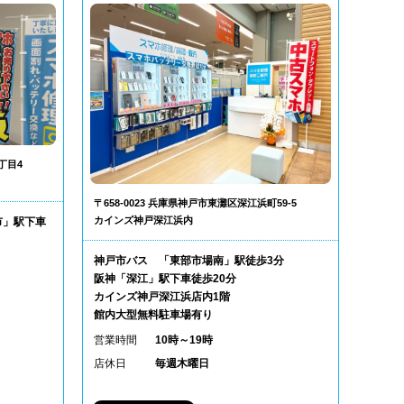
丁目4
〒658-0023 兵庫県神戸市東灘区深江浜町59-5
カインズ神戸深江浜内
市」駅下車
神戸市バス 「東部市場南」駅徒歩3分
阪神「深江」駅下車徒歩20分
カインズ神戸深江浜店内1階
館内大型無料駐車場有り
営業時間
10時～19時
店休日
毎週木曜日