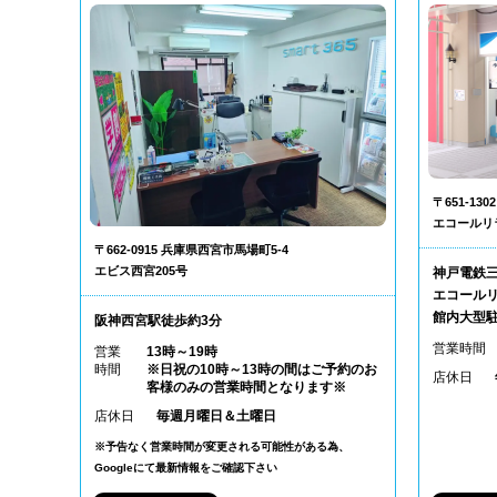
〒651-1
エコールリ
〒662-0915 兵庫県西宮市馬場町5-4
エビス西宮205号
神戸電鉄
エコールリ
館内大型
阪神西宮駅徒歩約3分
営業時間
営業
13時～19時
時間
※日祝の10時～13時の間はご予約のお
店休日
客様のみの営業時間となります※
店休日
毎週月曜日＆土曜日
※予告なく営業時間が変更される可能性がある為、
Googleにて最新情報をご確認下さい