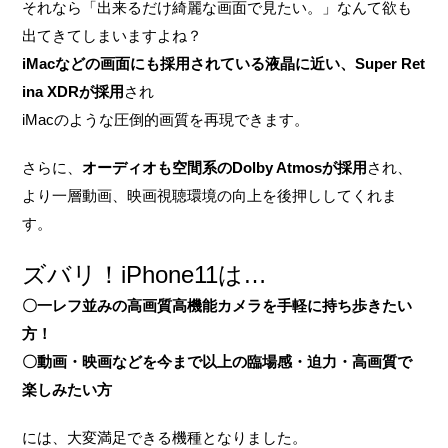
それなら「出来るだけ綺麗な画面で見たい。」なんて欲も
出てきてしまいますよね？
iMacなどの画面にも採用されている液晶に近い、Super Ret
ina XDRが採用
され
iMacのような圧倒的画質を再現できます。
さらに、
オーディオも空間系のDolby Atmosが採用
され、
より一層動画、映画視聴環境の向上を後押ししてくれま
す。
ズバリ！iPhone11は…
〇一レフ並みの高画質高機能カメラを手軽に持ち歩きたい
方！
〇動画・映画などを今まで以上の臨場感・迫力・高画質で
楽しみたい方
には、大変満足できる機種となりました。