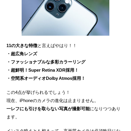
11の大きな特徴
と言えばやはり！！
・超広角レンズ
・ファッショナブルな多彩カラーリング
・超鮮明！Super Retina XDR採用！
・空間系オーディオDolby Atmos採用！
この4点が挙げられるでしょう！
現在、iPhoneのカメラの進化は止まりません。
一レフにも引けを取らない写真が撮影可能
になりつつあり
ます。
インスタ映えとも相まって、高画質カメラは必須昨日にな