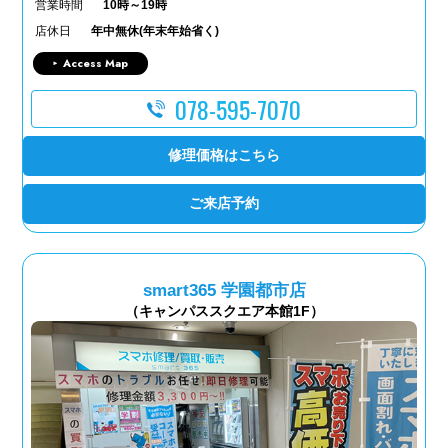
営業時間
10時～19時
店休日
年中無休(年末年始省く)
Access Map
078-595-7070
修理価格はこちら
ご来店予約
smart365 学園都市店
（キャンパススクエア本館1F）