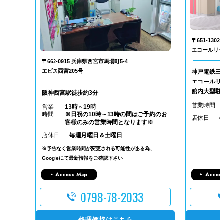
〒651-1
エコールリ
〒662-0915 兵庫県西宮市馬場町5-4
エビス西宮205号
神戸電鉄
エコールリ
館内大型
阪神西宮駅徒歩約3分
営業時間
営業
13時～19時
時間
※日祝の10時～13時の間はご予約のお
店休日
客様のみの営業時間となります※
店休日
毎週月曜日＆土曜日
※予告なく営業時間が変更される可能性がある為、
Googleにて最新情報をご確認下さい
Access Map
Acce
0798-78-2033
修理価格はこちら