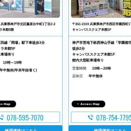
302 兵庫県神戸市北区藤原台中町1丁目2-2
〒651-2103 兵庫県神戸市西区学園西町1
ラ本館5階
キャンパススクエア本館1F
三田線「岡場」駅下車徒歩3分
神戸市営地下鉄西神山手線「学園都
ラ本館5F
徒歩2分
駐車場有り
キャンパススクエア本館1F
館内大型駐車場有り
10時～19時
営業時間
10時～20時
年中無休(年末年始省く)
店休日
年中無休
ss Map
Access Map
078-595-7070
078-754-779
修理価格はこちら
修理価格はこちら