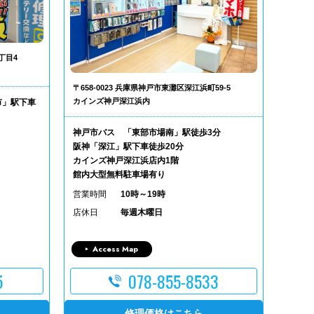
丁目4
〒658-0023 兵庫県神戸市東灘区深江浜町59-5
カインズ神戸深江浜内
市」駅下車
神戸市バス 「東部市場南」駅徒歩3分
阪神「深江」駅下車徒歩20分
カインズ神戸深江浜店内1階
館内大型無料駐車場有り
営業時間
10時～19時
店休日
毎週木曜日
Access Map
5
078-855-8533
修理価格はこちら