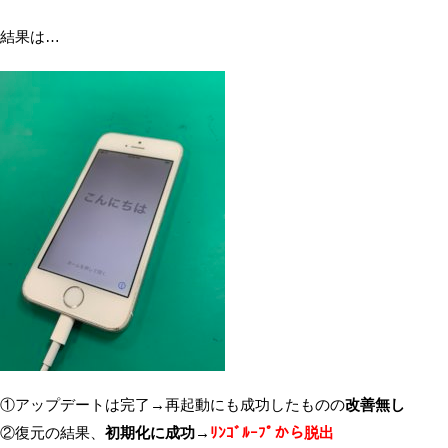
結果は…
①アップデートは完了→再起動にも成功したものの
改善無し
②復元の結果、
初期化に成功→
ﾘﾝｺﾞﾙｰﾌﾟから脱出