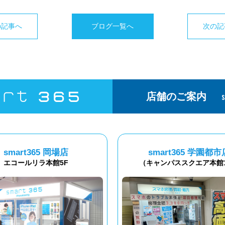
の記事へ
ブログ一覧へ
次の記
店舗のご案内
smart365 岡場店
smart365 学園都市
エコールリラ本館5F
（キャンパススクエア本館