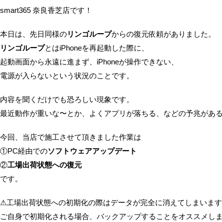
smart365 奈良香芝店です！
本日は、先日同様の
リンゴループ
からの復元依頼がありました。
リンゴループ
とはiPhoneを再起動した際に、
起動画面から永遠に進まず、iPhoneが操作できない、
電源が入らないという状況のことです。
内容を聞くだけでも恐ろしい現象です。
最近動作が重いな〜とか、よくアプリが落ちる、などの予兆があ
今回、当店で施工させて頂きました作業は
①PC経由での
ソフトウェアアップデート
②
工場出荷状態への復元
です。
⚠工場出荷状態への初期化の際はデータが完全に消えてしまいま
ご自身で初期化される場合、バックアップすることをオススメし