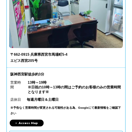
〒662-0915 兵庫県西宮市馬場町5-4
エビス西宮205号
阪神西宮駅徒歩約3分
営業時
13時～19時
間
※日祝の10時～13時の間はご予約のお客様のみの営業時間
となります※
店休日
毎週月曜日＆土曜日
※予告なく営業時間が変更される可能性がある為、Googleにて最新情報をご確認下
さい
Access Map