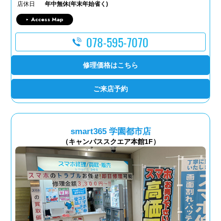
店休日
年中無休(年末年始省く)
Access Map
078-595-7070
修理価格はこちら
ご来店予約
smart365 学園都市店
（キャンパススクエア本館1F）