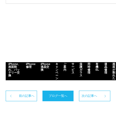
iPhone、
iPhone
iPhone
キ
ご
サ
保
同
有
液
画
画面割
修理
液晶交
ャ
案
ー
護
時
機
晶
面
れ、バッ
換
ン
内
ビ
ガ
修
EL
修
が
テリー交
ペ
ス
ラ
理
理
割
換
ー
ス
れ
ン
た
前の記事へ
ブログ一覧へ
次の記事へ