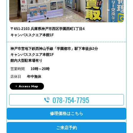
〒651-2103 兵庫県神戸市西区学園西町1丁目4
キャンパススクエア本館1F
神戸市営地下鉄西神山手線「学園都市」駅下車徒歩2分
キャンパススクエア本館1F
館内大型駐車場有り
営業時間
10時～20時
店休日
年中無休
Access Map
078-754-7795
修理価格はこちら
ご来店予約