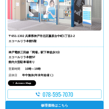
〒651-1302 兵庫県神戸市北区藤原台中町1丁目2-2
エコールリラ本館5階
神戸電鉄三田線「岡場」駅下車徒歩3分
エコールリラ本館5F
館内大型駐車場有り
営業時間
10時～19時
店休日
年中無休(年末年始省く)
Access Map
078-595-7070
修理価格はこちら