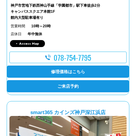
神戸市営地下鉄西神山手線「学園都市」駅下車徒歩2分
キャンパススクエア本館1F
館内大型駐車場有り
営業時間
10時～20時
店休日
年中無休
Access Map
078-754-7795
修理価格はこちら
ご来店予約
smart365 カインズ神戸深江浜店