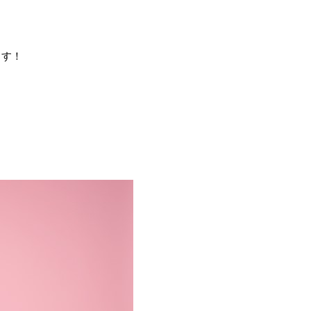
ます！
？