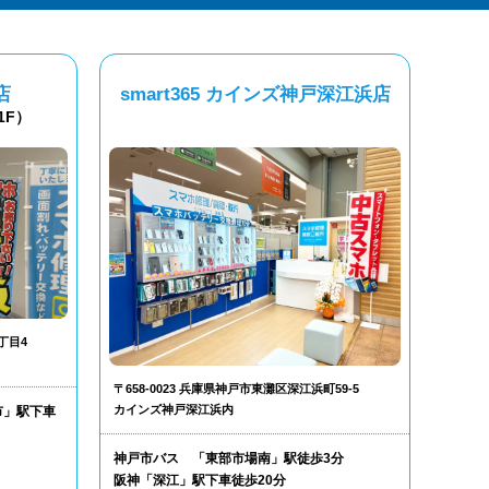
店
smart365 カインズ神戸深江浜店
1F）
丁目4
〒658-0023 兵庫県神戸市東灘区深江浜町59-5
カインズ神戸深江浜内
市」駅下車
神戸市バス 「東部市場南」駅徒歩3分
阪神「深江」駅下車徒歩20分