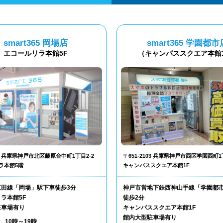
smart365 岡場店
smart365 学園都市
エコールリラ本館5F
（キャンパススクエア本館
302 兵庫県神戸市北区藤原台中町1丁目2-2
〒651-2103 兵庫県神戸市西区学園西町1
ラ本館5階
キャンパススクエア本館1F
三田線「岡場」駅下車徒歩3分
神戸市営地下鉄西神山手線「学園都
ラ本館5F
徒歩2分
駐車場有り
キャンパススクエア本館1F
館内大型駐車場有り
10時～19時