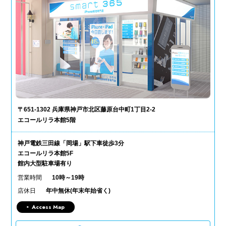
〒651-1302 兵庫県神戸市北区藤原台中町1丁目2-2
エコールリラ本館5階
神戸電鉄三田線「岡場」駅下車徒歩3分
エコールリラ本館5F
館内大型駐車場有り
営業時間
10時～19時
店休日
年中無休(年末年始省く)
Access Map