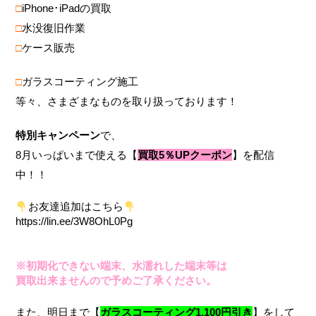
□
i
Phone･iPadの買取
□
水没復旧作業
□
ケース販売
□
ガラスコーティング施工
等々、さまざまなものを取り扱っております！
特別キャンペーン
で、
8月いっぱいまで使える【
買取5％UPクーポン
】を配信
中！！
お友達追加はこちら
https://lin.ee/3W8OhL0Pg
※初期化できない端末、水濡れした端末等は
買取出来ませんので予めご了承ください。
また、明日まで【
ガラスコーティング1,100円引き
】をして