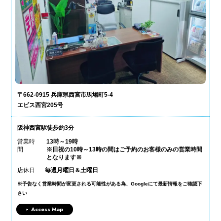
〒662-0915 兵庫県西宮市馬場町5-4
エビス西宮205号
阪神西宮駅徒歩約3分
営業時
13時～19時
間
※日祝の10時～13時の間はご予約のお客様のみの営業時間
となります※
店休日
毎週月曜日＆土曜日
※予告なく営業時間が変更される可能性がある為、Googleにて最新情報をご確認下
さい
Access Map