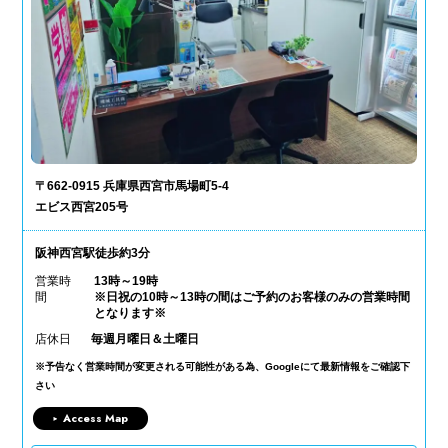
〒662-0915 兵庫県西宮市馬場町5-4
エビス西宮205号
阪神西宮駅徒歩約3分
営業時
13時～19時
間
※日祝の10時～13時の間はご予約のお客様のみの営業時間
となります※
店休日
毎週月曜日＆土曜日
※予告なく営業時間が変更される可能性がある為、Googleにて最新情報をご確認下
さい
Access Map