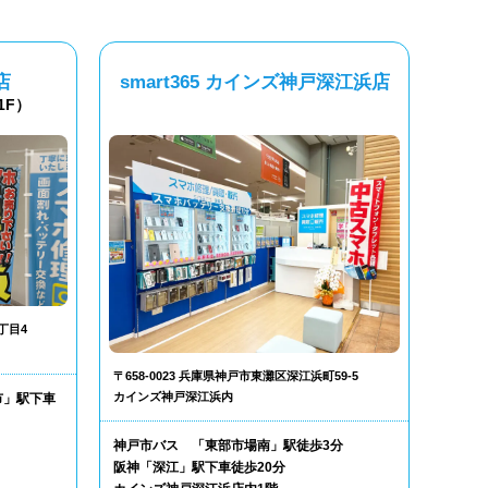
店
smart365 カインズ神戸深江浜店
1F）
丁目4
〒658-0023 兵庫県神戸市東灘区深江浜町59-5
カインズ神戸深江浜内
市」駅下車
神戸市バス 「東部市場南」駅徒歩3分
阪神「深江」駅下車徒歩20分