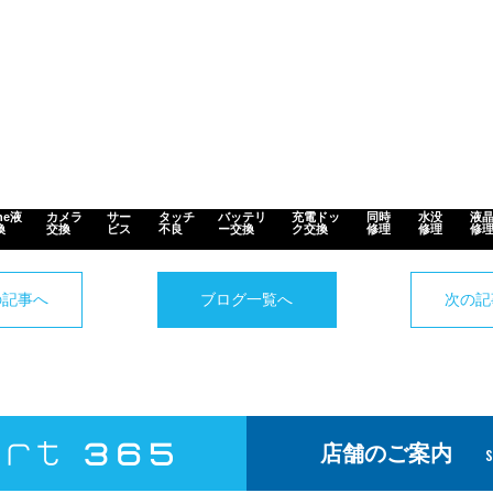
ne液
カメラ
サー
タッチ
バッテリ
充電ドッ
同時
水没
液
換
交換
ビス
不良
ー交換
ク交換
修理
修理
修
の記事へ
ブログ一覧へ
次の記
店舗のご案内