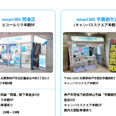
smart365 岡場店
smart365 学園都市
エコールリラ本館5F
（キャンパススクエア本館
302 兵庫県神戸市北区藤原台中町1丁目2-2
〒651-2103 兵庫県神戸市西区学園西町1
ラ本館5階
キャンパススクエア本館1F
三田線「岡場」駅下車徒歩3分
神戸市営地下鉄西神山手線「学園都
ラ本館5F
徒歩2分
駐車場有り
キャンパススクエア本館1F
館内大型駐車場有り
10時～19時