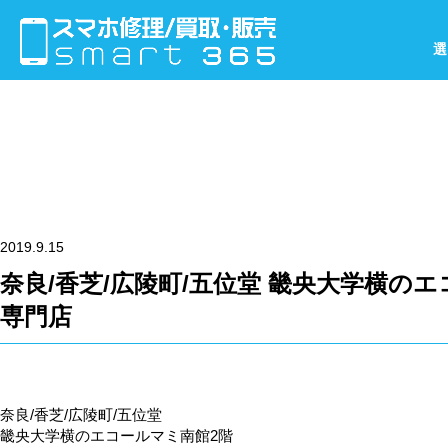
選
2019.9.15
奈良/香芝/広陵町/五位堂 畿央大学横のエコ
専門店
奈良/香芝/広陵町/五位堂
畿央大学横のエコールマミ南館2階