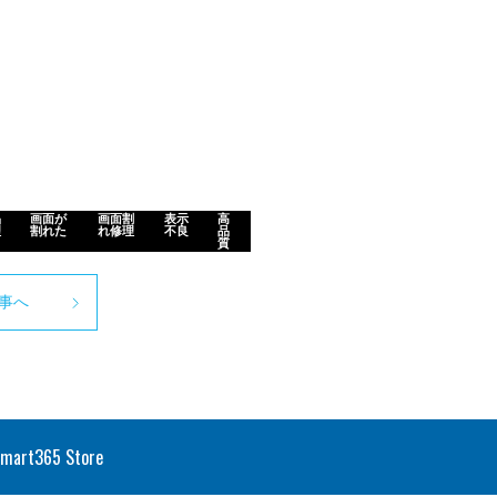
晶
画面が
画面割
表示
高
理
割れた
れ修理
不良
品
質
事へ
smart365 Store