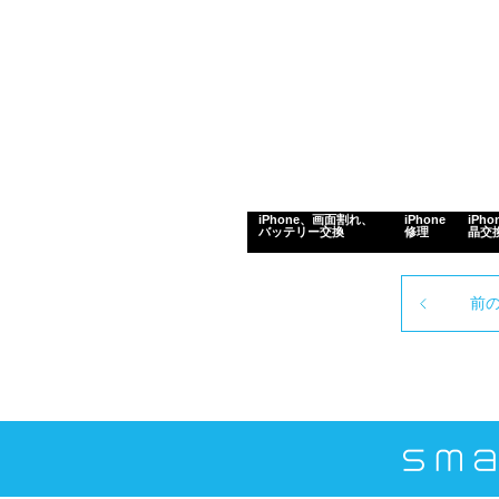
iPhone、画面割れ、
iPhone
iPho
バッテリー交換
修理
晶交
前