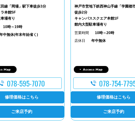
三田線「岡場」駅下車徒歩3分
神戸市営地下鉄西神山手線「学園都
ラ本館5F
徒歩2分
駐車場有り
キャンパススクエア本館1F
館内大型駐車場有り
10時～19時
営業時間
10時～20時
年中無休(年末年始省く)
店休日
年中無休
ss Map
Access Map
078-595-7070
078-754-779
修理価格はこちら
修理価格はこちら
ご来店予約
ご来店予約