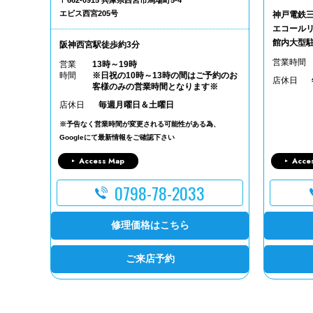
〒662-0915 兵庫県西宮市馬場町5-4
エビス西宮205号
神戸電鉄
エコールリ
館内大型
阪神西宮駅徒歩約3分
営業時間
営業
13時～19時
時間
※日祝の10時～13時の間はご予約のお
店休日
客様のみの営業時間となります※
店休日
毎週月曜日＆土曜日
※予告なく営業時間が変更される可能性がある為、
Googleにて最新情報をご確認下さい
Access Map
Acce
0798-78-2033
修理価格はこちら
ご来店予約