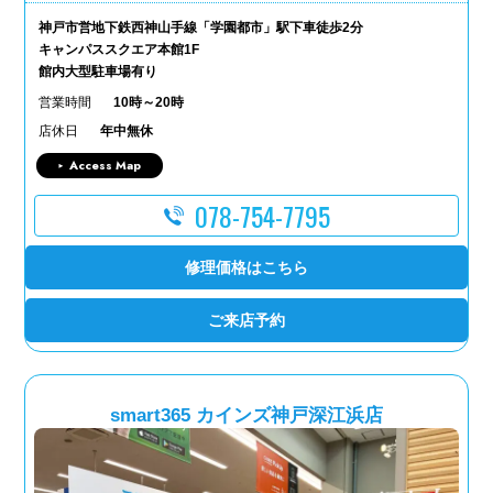
神戸市営地下鉄西神山手線「学園都市」駅下車徒歩2分
キャンパススクエア本館1F
館内大型駐車場有り
営業時間
10時～20時
店休日
年中無休
Access Map
078-754-7795
修理価格はこちら
ご来店予約
smart365 カインズ神戸深江浜店