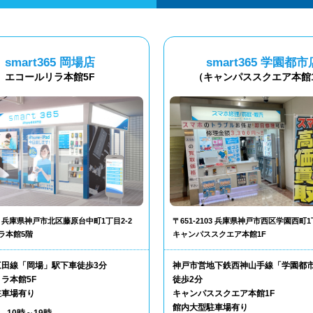
smart365 岡場店
smart365 学園都市
エコールリラ本館5F
（キャンパススクエア本館
302 兵庫県神戸市北区藤原台中町1丁目2-2
〒651-2103 兵庫県神戸市西区学園西町1
ラ本館5階
キャンパススクエア本館1F
三田線「岡場」駅下車徒歩3分
神戸市営地下鉄西神山手線「学園都
ラ本館5F
徒歩2分
駐車場有り
キャンパススクエア本館1F
館内大型駐車場有り
10時～19時