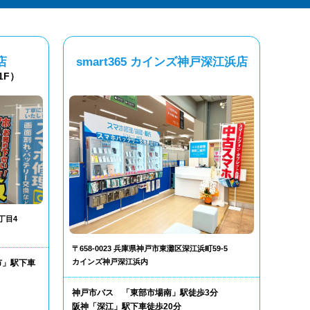
店
smart365 カインズ神戸深江浜店
1F）
丁目4
〒658-0023 兵庫県神戸市東灘区深江浜町59-5
カインズ神戸深江浜内
市」駅下車
神戸市バス 「東部市場南」駅徒歩3分
阪神「深江」駅下車徒歩20分