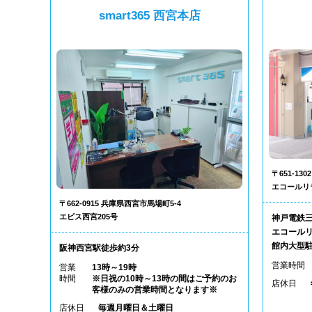
smart365 西宮本店
〒651-1
エコールリ
〒662-0915 兵庫県西宮市馬場町5-4
エビス西宮205号
神戸電鉄
エコールリ
館内大型
阪神西宮駅徒歩約3分
営業時間
営業
13時～19時
時間
※日祝の10時～13時の間はご予約のお
店休日
客様のみの営業時間となります※
店休日
毎週月曜日＆土曜日