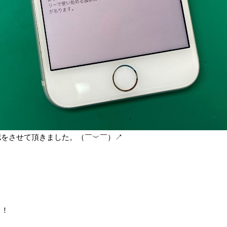
認をさせて頂きました。（￣︶￣）↗
！！