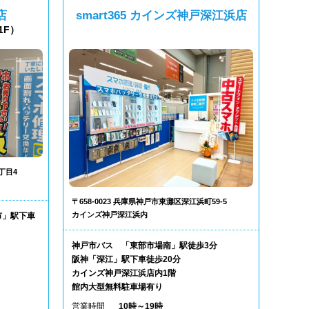
店
smart365 カインズ神戸深江浜店
1F）
丁目4
〒658-0023 兵庫県神戸市東灘区深江浜町59-5
カインズ神戸深江浜内
市」駅下車
神戸市バス 「東部市場南」駅徒歩3分
阪神「深江」駅下車徒歩20分
カインズ神戸深江浜店内1階
館内大型無料駐車場有り
営業時間
10時～19時