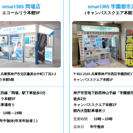
smart365 岡場店
smart365 学園都市
エコールリラ本館5F
（キャンパススクエア本館
302 兵庫県神戸市北区藤原台中町1丁目2-2
〒651-2103 兵庫県神戸市西区学園西町1
ラ本館5階
キャンパススクエア本館1F
三田線「岡場」駅下車徒歩3分
神戸市営地下鉄西神山手線「学園都
ラ本館5F
徒歩2分
駐車場有り
キャンパススクエア本館1F
館内大型駐車場有り
10時～19時
営業時間
10時～20時
年中無休(年末年始省く)
店休日
年中無休