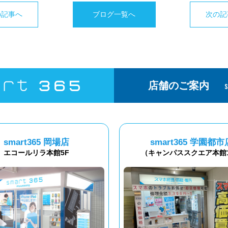
の記事へ
ブログ一覧へ
次の記
店舗のご案内
smart365 岡場店
smart365 学園都市
エコールリラ本館5F
（キャンパススクエア本館