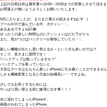
上記の日程以外は通常通り10:00～19:00までの営業とさせて頂き
お間違えの無いようよろしくお願いいたします。
9月に入りましたが、まだまだ暑さが続きますね(;´∀｀)
プールや川で遊んでいる中、ポチャン･･･。
あるあるですよね
せっかくの楽しい時間なのにテンションはだだ下がり↴
また、気がつけばバッテリーが膨張していたり･･･。
新しい機種が出たし買い替えるか～という方も多いのでは？
そこで、皆さまに質問です！
“バックアップは取っていますか？”
バックアップを取っていないと、
大切なデータはもちろん新しいiPhoneに引き継ぐことができませ
しかも機種変更となると代金が結構高い･･･ですよね。
少しでもお安くするためには、
やっぱり買い替える前に修理に出す事！！！
水に濡れてしまったiPhoneや、
画面がわれてしまったiPhone、