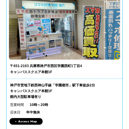
〒651-2103 兵庫県神戸市西区学園西町1丁目4
キャンパススクエア本館1F
神戸市営地下鉄西神山手線「学園都市」駅下車徒歩2分
キャンパススクエア本館1F
館内大型駐車場有り
営業時間
10時～20時
店休日
年中無休
Access Map