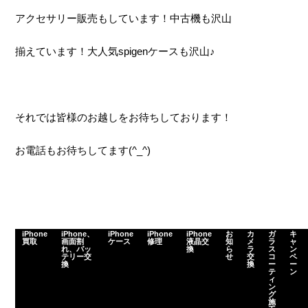
アクセサリー販売もしています！中古機も沢山
揃えています！大人気spigenケースも沢山♪
それでは皆様のお越しをお待ちしております！
お電話もお待ちしてます(^_^)
iPhone
iPhone、
iPhone
iPhone
iPhone
お
カ
ガ
キ
買取
画面割
ケース
修理
液晶交
知
メ
ラ
ャ
れ、バッ
換
ら
ラ
ス
ン
テリー交
せ
交
コ
ペ
換
換
ー
ー
テ
ン
ィ
ン
グ
施