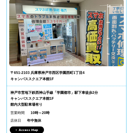
〒651-2103 兵庫県神戸市西区学園西町1丁目4
キャンパススクエア本館1F
神戸市営地下鉄西神山手線「学園都市」駅下車徒歩2分
キャンパススクエア本館1F
館内大型駐車場有り
営業時間
10時～20時
店休日
年中無休
Access Map