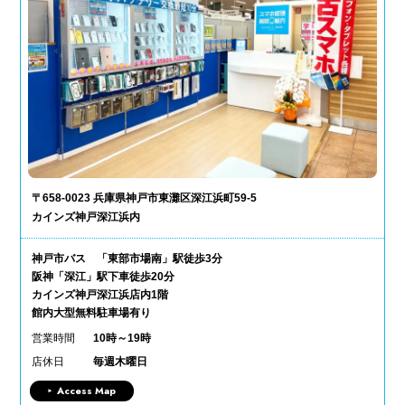
〒658-0023 兵庫県神戸市東灘区深江浜町59-5
カインズ神戸深江浜内
神戸市バス 「東部市場南」駅徒歩3分
阪神「深江」駅下車徒歩20分
カインズ神戸深江浜店内1階
館内大型無料駐車場有り
営業時間
10時～19時
店休日
毎週木曜日
Access Map