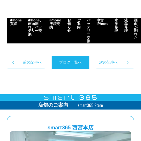
iPhone
iPhone、
iPhone
お
ご
バ
中古
水
液
画
買取
画面割
液晶交
知
案
ッ
iPhone
没
晶
面
れ、バッ
換
ら
内
テ
修
修
が
テリー交
せ
リ
理
理
割
換
ー
れ
交
た
換
前の記事へ
ブログ一覧へ
次の記事へ
smart365 Store
店舗のご案内
smart365 西宮本店