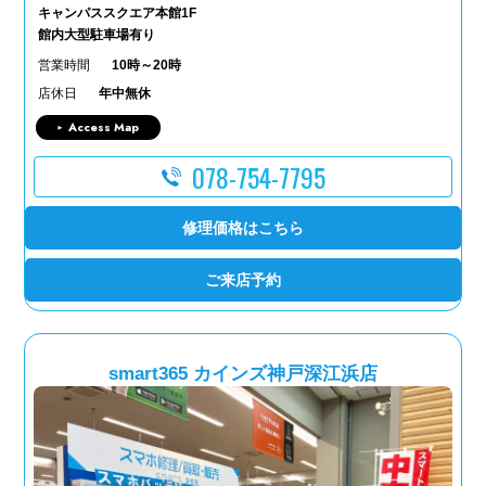
キャンパススクエア本館1F
館内大型駐車場有り
営業時間
10時～20時
店休日
年中無休
Access Map
078-754-7795
修理価格はこちら
ご来店予約
smart365 カインズ神戸深江浜店