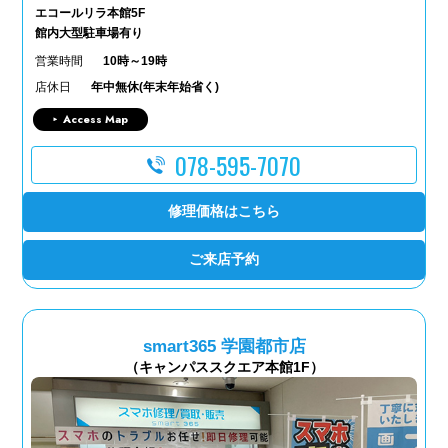
エコールリラ本館5F
館内大型駐車場有り
営業時間
10時～19時
店休日
年中無休(年末年始省く)
Access Map
078-595-7070
修理価格はこちら
ご来店予約
smart365 学園都市店
（キャンパススクエア本館1F）