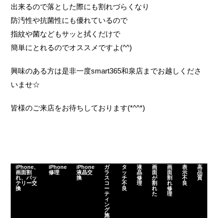
出来るので落とした際にも割れづらくなり
防汚性や抗菌性にも優れているので
指紋や菌などもサッと拭くだけで
簡単にとれるのでオススメですよ(^^)
興味のある方は是非一度smart365和泉店までお越しくださ
いませ☆
皆様のご来店をお待ちしております(*^^*)
iPhone、
iPhone
iPhone
ガ
タ
液
画
画
表
高
画面割
修理
液晶交
ラ
ッ
晶
面
面
示
品
れ、バッ
換
ス
チ
修
が
割
不
質
テリー交
コ
不
理
割
れ
良
換
ー
良
れ
修
テ
た
理
ィ
ン
グ
施