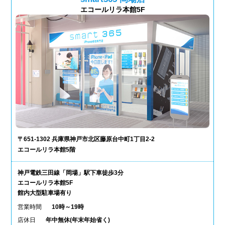
エコールリラ本館5F
〒651-1302 兵庫県神戸市北区藤原台中町1丁目2-2
エコールリラ本館5階
神戸電鉄三田線「岡場」駅下車徒歩3分
エコールリラ本館5F
館内大型駐車場有り
営業時間
10時～19時
店休日
年中無休(年末年始省く)