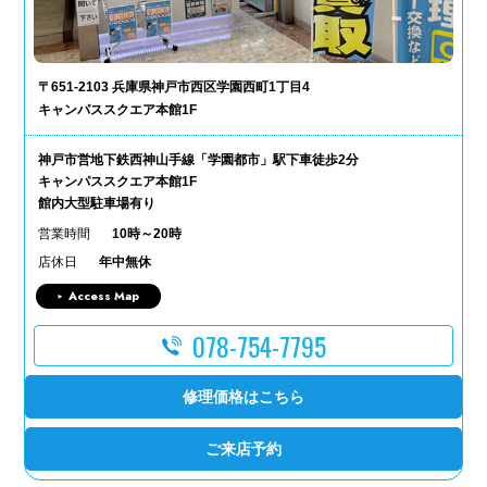
〒651-2103 兵庫県神戸市西区学園西町1丁目4
キャンパススクエア本館1F
神戸市営地下鉄西神山手線「学園都市」駅下車徒歩2分
キャンパススクエア本館1F
館内大型駐車場有り
営業時間
10時～20時
店休日
年中無休
Access Map
078-754-7795
修理価格はこちら
ご来店予約