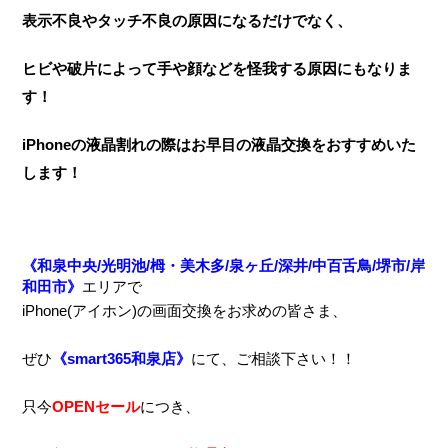
表示不良やタッチ不良の原因になるだけでなく、
ヒビや破片によって手や顔などを怪我する原因にもなりま
す！
iPhoneの液晶割れの際はお早目の液晶交換をおすすめいた
します！
《和泉中央/光明池/栂・美木多/泉ヶ丘/深井/中百舌鳥/堺市/岸
和田市》
エリアで
iPhone(アイホン)の画面交換をお求めの皆さま、
ぜひ
《smart365和泉店》
にて、ご相談下さい！！
只今
OPENセール
につき
、