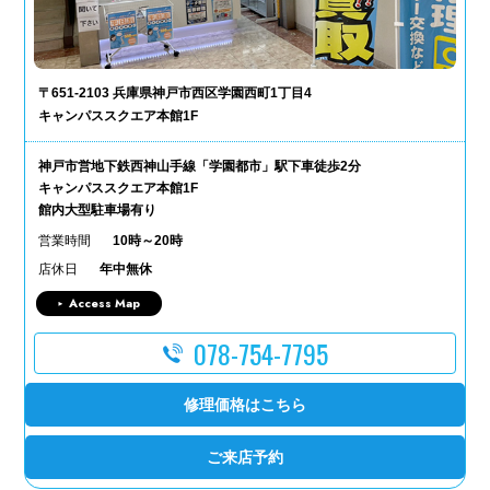
〒651-2103 兵庫県神戸市西区学園西町1丁目4
キャンパススクエア本館1F
神戸市営地下鉄西神山手線「学園都市」駅下車徒歩2分
キャンパススクエア本館1F
館内大型駐車場有り
営業時間
10時～20時
店休日
年中無休
Access Map
078-754-7795
修理価格はこちら
ご来店予約