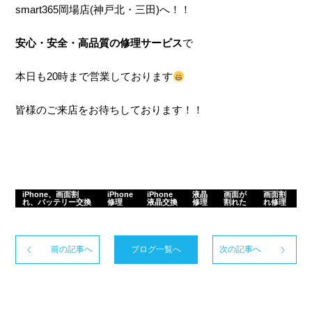
smart365岡場店(神戸北・三田)へ！！
安心・安全・高品質の修理サービス
で
本日も20時まで営業しております
皆様のご来店をお待ちしております！！
iPhone、画面割
iPhone
iPhone
液晶
画面が
画面割
れ、バッテリー交換
修理
液晶交換
修理
割れた
れ修理
前の記事へ
ブログ一覧へ
次の記事へ