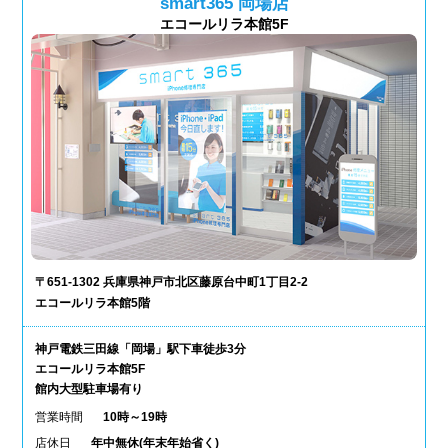
smart365 岡場店
エコールリラ本館5F
〒651-1302 兵庫県神戸市北区藤原台中町1丁目2-2
エコールリラ本館5階
神戸電鉄三田線「岡場」駅下車徒歩3分
エコールリラ本館5F
館内大型駐車場有り
営業時間
10時～19時
店休日
年中無休(年末年始省く)