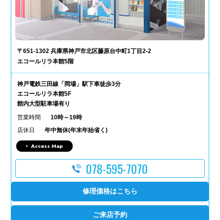
〒651-1302 兵庫県神戸市北区藤原台中町1丁目2-2
エコールリラ本館5階
神戸電鉄三田線「岡場」駅下車徒歩3分
エコールリラ本館5F
館内大型駐車場有り
営業時間
10時～19時
店休日
年中無休(年末年始省く)
Access Map
078-595-7070
修理価格はこちら
ご来店予約