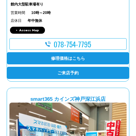
館内大型駐車場有り
営業時間
10時～20時
店休日
年中無休
Access Map
078-754-7795
修理価格はこちら
ご来店予約
smart365 カインズ神戸深江浜店