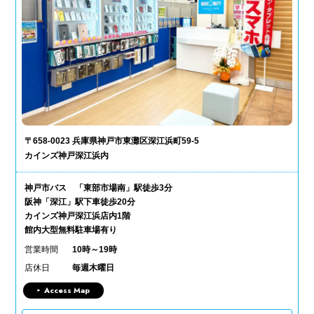
〒658-0023 兵庫県神戸市東灘区深江浜町59-5
カインズ神戸深江浜内
神戸市バス 「東部市場南」駅徒歩3分
阪神「深江」駅下車徒歩20分
カインズ神戸深江浜店内1階
館内大型無料駐車場有り
営業時間
10時～19時
店休日
毎週木曜日
Access Map