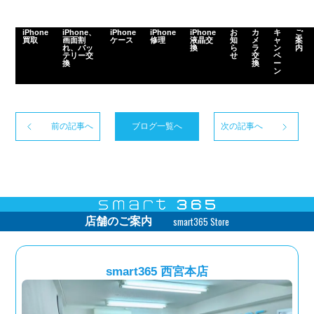
iPhone
iPhone、
iPhone
iPhone
iPhone
お
カ
キ
ご
買取
画面割
ケース
修理
液晶交
知
メ
ャ
案
れ、バッ
換
ら
ラ
ン
内
テリー交
せ
交
ペ
換
換
ー
ン
前の記事へ
ブログ一覧へ
次の記事へ
smart365 Store
店舗のご案内
smart365 西宮本店